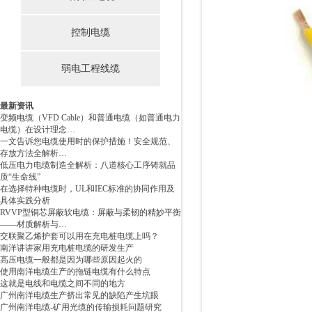
控制电缆
弱电工程线缆
最新资讯
变频电缆（VFD Cable）和普通电缆（如普通电力
电缆）在设计理念…
一文告诉您电缆使用时的保护措施！安全规范、
存放方法全解析…
低压电力电缆制造全解析：八道核心工序铸就品
质“生命线”
在选择特种电缆时，UL和IEC标准的协同作用及
具体实践分析
RVVP型铜芯屏蔽软电缆：屏蔽与柔韧的精妙平衡
——材质解析与…
交联聚乙烯护套可以用在充电桩电缆上吗？
南洋讲讲家用充电桩电缆的研发生产
高压电缆一般都是因为哪些原因起火的
使用南洋电缆生产的拖链电缆有什么特点
这就是电线和电缆之间不同的地方
广州南洋电缆生产挤出常见的缺陷产生坑眼
广州南洋电缆-矿用光缆的传输损耗问题研究