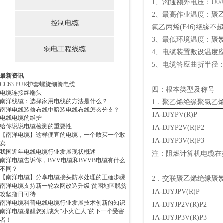
1、沟通额外电压：U0/U 
2、最高作业温度：聚乙
控制电缆
氟乙丙烯(F46)绝缘不
3、最低环境温度：聚氯
弱电工程线缆
4、电缆装置敷设温度应
5、电缆答应曲折半径
最新资讯
CC63 PUR护套螺旋绷簧电缆
四：根本类型及称号
电缆连接终端头
南洋线缆：选择家用电线的方法是什么？
1．聚乙烯绝缘聚氯乙烯
南洋电线装修布线中暗装电线布线怎么分支？
IA-DJYPV(R)P
电线电缆的维护
给你说说电缆检测的重要性
IA-DJYP2V(R)P2
【南洋电缆】这样便宜的电缆，一个敢买一个敢
IA-DJYP3V(R)P3
卖
我国近年电线电缆行业发展现状概述
注：阻燃计算机电缆在
南洋电缆告诉你，BVV电缆和BVVB电缆有什么
不同？
【南洋电缆】分享电缆接头防水处理的正确步骤
2．交联聚乙烯绝缘聚氯
南洋电缆支持新一轮农网改造升级 贫困地区脱贫
IA-DJYJPV(R)P
攻坚指日可待…
南洋电缆科普电线电缆行业发展技术创新的知识
IA-DJYJP2V(R)P2
南洋电缆提醒您别成为“小火亡人”的下一个受害
IA-DJYJP3V(R)P3
者！