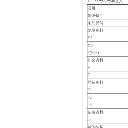
五、代号称号和意义
项目
阻燃特性
系列代号
绝缘资料
YJ
YD
F(F46)
护套资料
V
G
屏蔽资料
P1
P2
P3
铠装资料
32
导体结构