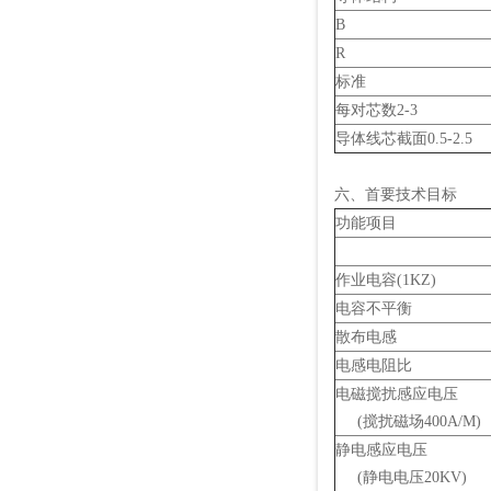
B
R
标准
每对芯数2-3
导体线芯截面0.5-2.5
六、首要技术目标
功能项目
作业电容(1KZ)
电容不平衡
散布电感
电感电阻比
电磁搅扰感应电压
(搅扰磁场400A/M)
静电感应电压
(静电电压20KV)