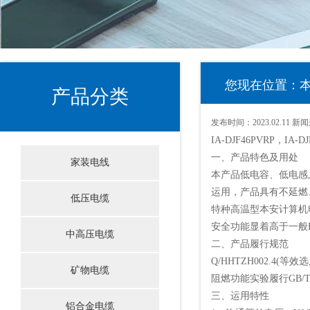
您现在位置：本安计
产品分类
发布时间：
2023.02.11
新闻
IA-DJF46PVRP，IA
一、产品特色及用处
家装电线
本产品低电容、低电感
运用，产品具有不延燃
低压电缆
特种高温型本安计算机
安全功能显着高于一般
中高压电缆
二、产品履行规范
Q/HHTZH002.4(等效
矿物电缆
阻燃功能实验履行GB/T12
三、运用特性
铝合金电缆