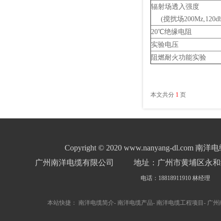
辐射场透入强度
(搅扰场200Mz,120db
20℃绝缘电阻
实验电压
阻燃耐火功能实验
本文共分
1
页
Copyright © 2020 www.nanyang-dl.com 南洋电缆 A
广州南洋电缆有限公司
地址：广州市黄埔区永和经
电话：18818911910 林经理
本站快捷：
南洋电缆简介
-
南洋电缆产品
-
南洋电缆工程项目
-
广州